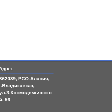
Адрес
362039, РСО-Алания,
г.Владикавказ,
ул.З.Космодемьянско
й, 56