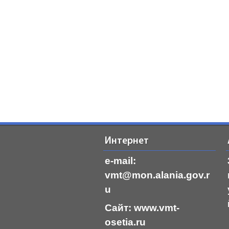
Интернет
e-mail:
vmt@mon.alania.
gov.r
u
Cайт:
www.vmt-
osetia.ru