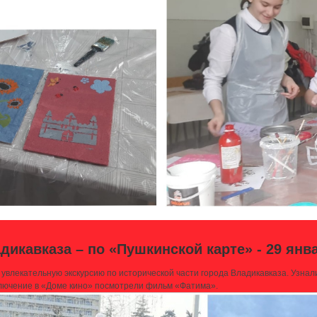
икавказа – по «Пушкинской карте» - 29 янва
влекательную экскурсию по исторической части города Владикавказа. Узнали 
аключение в «Доме кино» посмотрели фильм «Фатима».