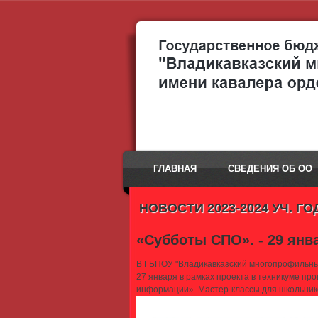
ГЛАВНАЯ
СВЕДЕНИЯ ОБ ОО
НОВОСТИ 2023-2024 УЧ. ГО
«Субботы СПО». - 29 янва
В ГБПОУ "Владикавказский многопрофильны
27 января в рамках проекта в техникуме п
информации». Мастер-классы для школьнико