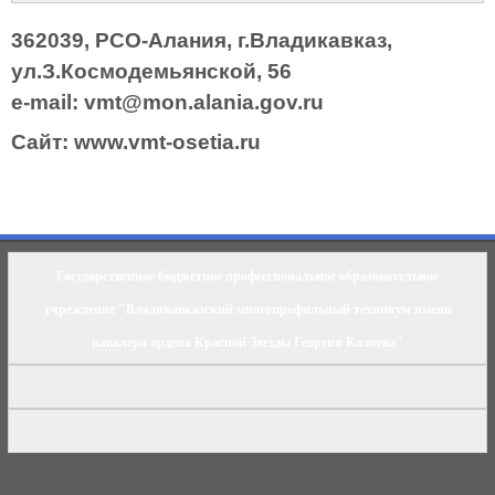
362039, РСО-Алания, г.Владикавказ,
ул.З.Космодемьянской, 56
e-mail: vmt@mon.alania.
gov.ru
Cайт:
www.vmt-osetia.ru
Государственное бюджетное профессиональное образовательное
учреждение "Владикавказский многопрофильный техникум имени
кавалера ордена Красной Звезды Георгия Калоева"