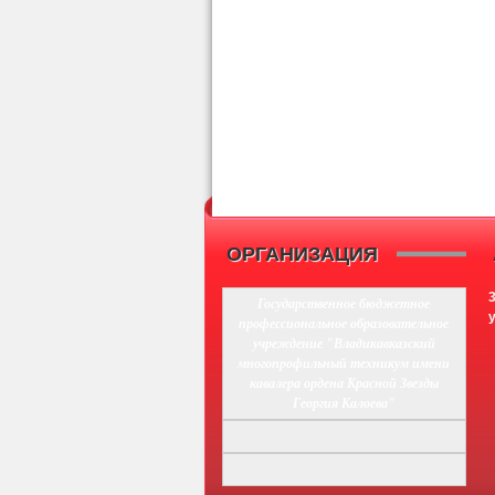
ОРГАНИЗАЦИЯ
Государственное бюджетное
профессиональное образовательное
учреждение "Владикавказский
многопрофильный техникум имени
кавалера ордена Красной Звезды
Георгия Калоева"