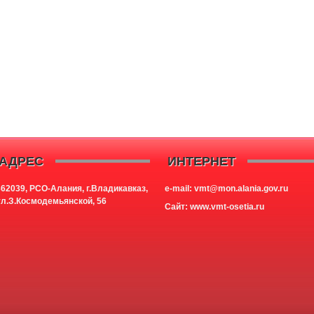
АДРЕС
ИНТЕРНЕТ
362039, РСО-Алания, г.Владикавказ,
e-mail: vmt@mon.alania.
gov.ru
ул.З.Космодемьянской, 56
Cайт:
www.vmt-osetia.ru