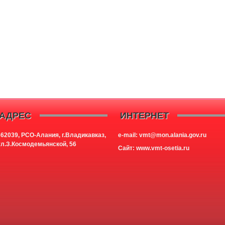
АДРЕС
ИНТЕРНЕТ
362039, РСО-Алания, г.Владикавказ,
e-mail: vmt@mon.alania.
gov.ru
ул.З.Космодемьянской, 56
Cайт:
www.vmt-osetia.ru