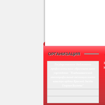
ОРГАНИЗАЦИЯ
Государственное бюджетное
профессиональное образовательное
учреждение "Владикавказский
многопрофильный техникум имени
кавалера ордена Красной Звезды
Георгия Калоева"