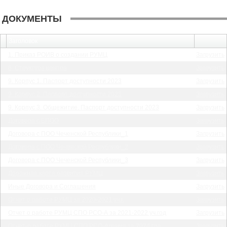
ДОКУМЕНТЫ
Заголовок
1. Приказ РОИВ о создании РУМЦ
Загрузить
8. Структура центра
Загрузить
9. Корпус 1. Паспорт доступности 2023
Загрузить
9. Корпус 2. Паспорт доступности 2023
Загрузить
9. Корпус 3. Общежитие. Паспорт доступности 2023
Загрузить
Договора с БПОО
Загрузить
Договора с ПОО Чеченской Республики_1
Загрузить
Договора с ПОО Чеченской Республики_2
Загрузить
Договора с ПОО Чеченской Республики_3
Загрузить
Дорожная карта развития РУМЦ
Загрузить
Иные Договора и Соглашения
Загрузить
Отчет о работе РУМЦ за 2020-2021 уч.г.
Загрузить
Отчет о работе РУМЦ СПО РСО-А за 2021-2022 уч.год
Загрузить
Отчет-о работе РУМЦ СПО РСО-Алания за 2024 год
Загрузить