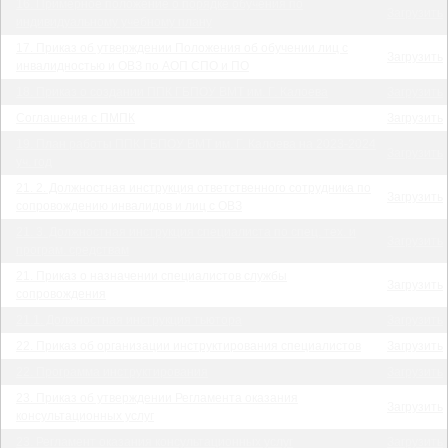
16. Примерное положение о порядке обучения по
Загрузить
индивидуальному учебному плану
17. Приказ об утверждении Положения об обучении лиц с
Загрузить
инвалидностью и ОВЗ по АОП СПО и ПО
18. Приказ о создании ППК ГБПОУ ВМТ им. Г. Калоева
Загрузить
Соглашения с ПМПК
Загрузить
19. План работы ППК ГБПОУ ВМТ им. Г. Калоева на 2023-2024
Загрузить
уч. год
21. 2. Должностная инструкция ответственного сотрудника по
Загрузить
сопровождению инвалидов и лиц с ОВЗ
21. 3. Должностная инструкция специалиста по спец. тех. и
Загрузить
програм. средствам
21. Приказ о назначении специалистов службы
Загрузить
сопровождения
21.1. Должностная инструкция тьютора
Загрузить
22. Приказ об организации инструктирования специалистов
Загрузить
22. Программа инструктирования
Загрузить
23. Приказ об утверждении Регламента оказания
Загрузить
консультационных услуг
23. Регламент оказания консультационных услуг
Загрузить