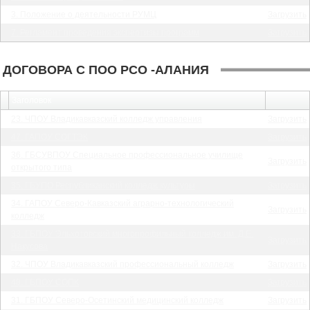
3. Положение о деятельности РУМЦ
Загрузить
7. Регламент проведения экспертизы программ
Загрузить
ДОГОВОРА С ПОО РСО -АЛАНИЯ
Заголовок
23. ЧПОУ Владикавказский колледж управления
Загрузить
47. ГАПОУ СОГТЭК
Загрузить
36. ГБСУВПОУ Специальное профессиональное училище
Загрузить
открытого типа
35. ГБУПО Республиканский колледж культуры
Загрузить
34. ГАПОУ Северо-Кавказский аграрно-технологический
Загрузить
колледж
33. ГБПОУ Эльхотовский многопрофильный колледж им. Д.Е.
Загрузить
Накусова
32. ЧПОУ Владикавказский профессиональный колледж
Загрузить
48. ГБПОУ СОПК
Загрузить
31. ГБПОУ Северо-Осетинский медицинский колледж
Загрузить