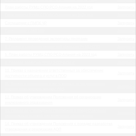
План работы РУМЦ СПО РСО-Алания на 2022 год
Загрузить
План работы РУМЦ СПО РСО-Алания на 2024 год
Загрузить
Соглашение с ПМПК ЧР
Загрузить
Соглашение с ФМЦИО
Загрузить
7. Регламент проведения экспертизы программ
Загрузить
6. Приказ о создании экспертной комиссии РУМЦ СПО
Загрузить
5. План работы РУМЦ СПО РСО-Алания на 2023 год
Загрузить
4. Паспорт развития РУМЦ 2022-2030 гг
Загрузить
10. Приказ о назначении ответственных за обеспечение
Загрузить
доступности объекта и услуг в ПОО
11. Приказ о назначении ответственных за ситуационную
Загрузить
помощь инвалидам и лицам с ОВЗ
12. Приказ об утверждении Положения об организации
Загрузить
инклюзивного образования
13. Приказ об утверждении Положения о предоставлении
Загрузить
специальных условий для получения образования
14. Приказ об утверждении Положения о порядке разработки,
Загрузить
утверждения и реализации АОП