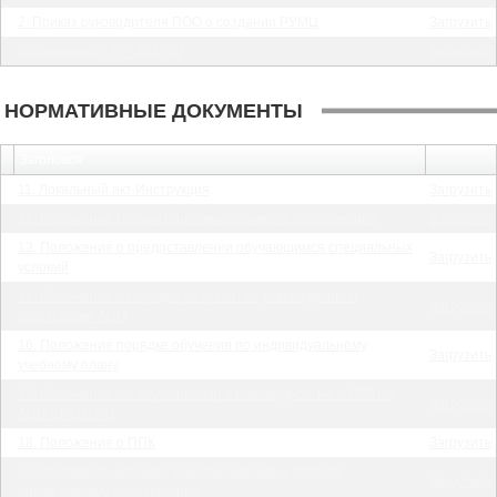
2. Приказ руководителя ПОО о создании РУМЦ
Загрузить
Соглашения с РУМЦ СПО
Загрузить
НОРМАТИВНЫЕ ДОКУМЕНТЫ
Заголовок
11. Локальный акт Инструкция
Загрузить
12. Положение Организация инклюзивного образования
Загрузить
13. Положение о предоставлении обучающимся специальных
Загрузить
условий
14. Положение о порядке разработки, утверждения и
Загрузить
реализации АОП
16. Положение порядке обучения по индивидуальному
Загрузить
учебному плану
17. Положение об обучении лиц с инвалидностью и ОВЗ по
Загрузить
АОП СПО и ПО
18. Положение о ППК
Загрузить
23. Регламент оказания консультационных услуг по
Загрузить
инклюзивному образованию