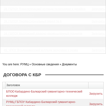
29. ГБПОУ Северо-Кавказский строительный техникум
Загрузить
28. ГБПОУ Технологический колледж полиграфии и дизайна
Загрузить
27. ГБПОУ СКТМАЛХУ
Загрузить
26. ГБПОУ Профессиональный лицей № 4
Загрузить
25. ГБПОУ Моздокский механико-технологический техникум
Загрузить
24. ГБПОУ Моздокский аграрно-промышленный техникум
Загрузить
30. ГБПОУ Владикавказский ордена Дружбы народов
Загрузить
политехнический техникум
49. ЧПОУ Владикавказский колледж экономики и права
Загрузить
You are here:
РУМЦ
»
Основные сведения
»
Документы
ДОГОВОРА С КБР
Заголовок
БПОО Кабардино-Балкарский гуманитарно-технический
Загрузить
колледж
РУМЦ ГБПОУ Кабардино-Балкарский гуманитарно-
Загрузить