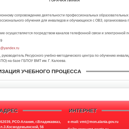
ГОРЯЧАЯ ЛИНИЯ
ационному сопровождению деятельности профессиональных образовательных
сионального обучения для инвалидов и обучающихся с ОВЗ, организована 
ие осуществляется посредством каналов телефонной связи и электронной п
59
1@yandex.ru
 руководитель Ресурсного учебно-методического центра по обучению инвалид
О) на базе ГБПОУ ВМТ им. Г. Калоева.
НИЗАЦИЯ УЧЕБНОГО ПРОЦЕССА
АДРЕС
ИНТЕРНЕТ
362039, РСО-Алания, г.Владикавказ,
e-mail: vmt@mon.alania.
gov.ru
ул.З.Космодемьянской, 56