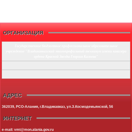
ОРГАНИЗАЦИЯ
Государственное бюджетное профессиональное образовательное
учреждение "Владикавказский многопрофильный техникум имени кавалера
ордена Красной Звезды Георгия Калоева"
АДРЕС
362039, РСО-Алания, г.Владикавказ, ул.З.Космодемьянской, 56
ИНТЕРНЕТ
e-mail: vmt@mon.alania.
gov.ru