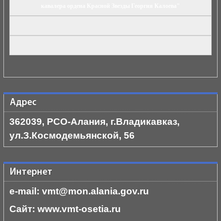
кавалера ордена Красной Звезды Георгия Калоева"
Адрес
362039, РСО-Алания, г.Владикавказ,
ул.З.Космодемьянской, 56
Интернет
e-mail: vmt@mon.alania.
gov.ru
Cайт:
www.vmt-osetia.ru