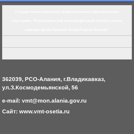
Государственное бюджетное профессиональное образовательное
учреждение "Владикавказский многопрофильный техникум имени
кавалера ордена Красной Звезды Георгия Калоева"
362039, РСО-Алания, г.Владикавказ,
ул.З.Космодемьянской, 56
e-mail: vmt@mon.alania.
gov.ru
Cайт:
www.vmt-osetia.ru