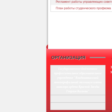
Регламент работы управляющих совет
План работы студенческого профкома 
ОРГАНИЗАЦИЯ
Государственное бюджетное
профессиональное образовательное
учреждение "Владикавказский
многопрофильный техникум имени
кавалера ордена Красной Звезды
Георгия Калоева"