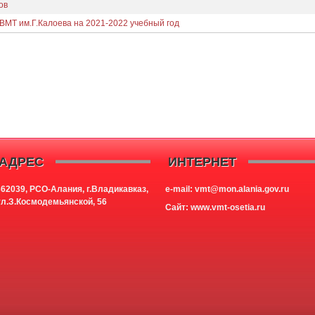
ов
ВМТ им.Г.Калоева на 2021-2022 учебный год
АДРЕС
ИНТЕРНЕТ
362039, РСО-Алания, г.Владикавказ,
e-mail: vmt@mon.alania.
gov.ru
ул.З.Космодемьянской, 56
Cайт:
www.vmt-osetia.ru