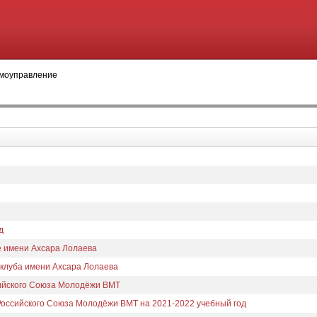
моуправление
д
е имени Ахсара Лолаева
клуба имени Ахсара Лолаева
сийского Союза Молодёжи ВМТ
Российского Союза Молодёжи ВМТ на 2021-2022 учебный год