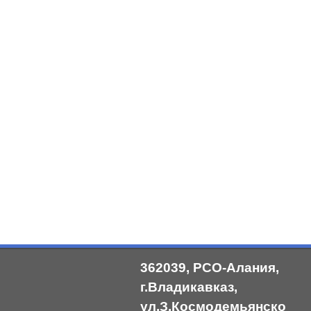
362039, РСО-Алания,
г.Владикавказ,
ул.З.Космодемьянско