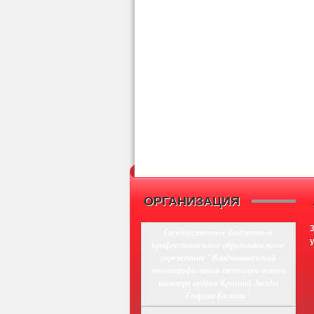
ОРГАНИЗАЦИЯ
Государственное бюджетное
профессиональное образовательное
учреждение "Владикавказский
многопрофильный техникум имени
кавалера ордена Красной Звезды
Георгия Калоева"