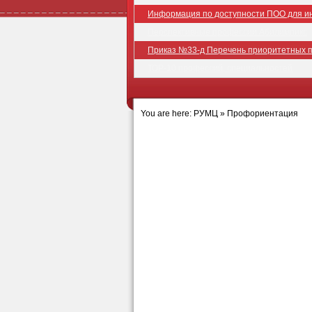
Информация по доступности ПОО для ин
Перспективные профессии Абилимпикс
Приказ №33-д Перечень приоритетных 
ТОР-10 профессий, специальностей
You are here:
РУМЦ
»
Профориентация