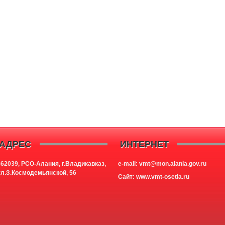
АДРЕС
ИНТЕРНЕТ
362039, РСО-Алания, г.Владикавказ,
e-mail: vmt@mon.alania.
gov.ru
ул.З.Космодемьянской, 56
Cайт:
www.vmt-osetia.ru